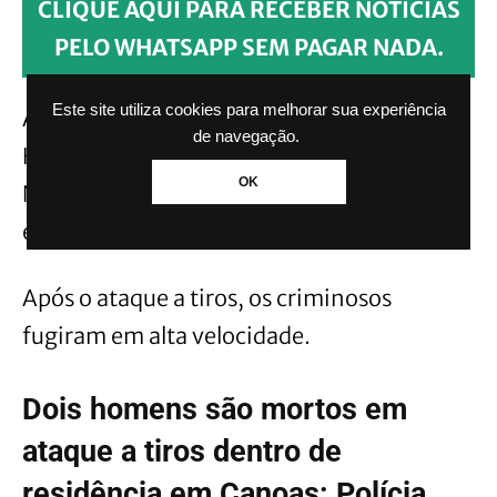
CLIQUE AQUI PARA RECEBER NOTÍCIAS
PELO WHATSAPP SEM PAGAR NADA.
Este site utiliza cookies para melhorar sua experiência
A adolescente foi socorrida e levada para o
de navegação.
Hospital Nossa Senhora das Graças (HNSG).
OK
Não há informações atualizadas sobre o
estado de saúde dela.
Após o ataque a tiros, os criminosos
fugiram em alta velocidade.
Dois homens são mortos em
ataque a tiros dentro de
residência em Canoas: Polícia