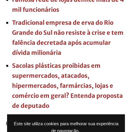
mil funcionários
Tradicional empresa de erva do Rio
Grande do Sul não resiste à crise e tem
falência decretada após acumular
dívida milionária
Sacolas plásticas proibidas em
supermercados, atacados,
hipermercados, farmárcias, lojas e
comércio em geral? Entenda proposta
de deputado
Quando viu a viatura, o criminoso tentou
Este site utiliza cookies para melhorar sua experiência
de navegação.