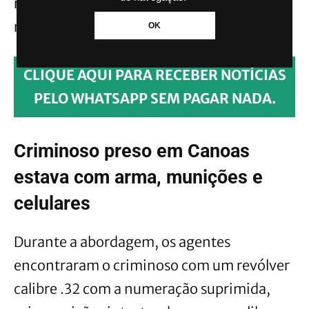
retirar a arma da cintura. Porém, ele foi
rapidamente interceptado e rendido.
OK
CLIQUE AQUI PARA RECEBER NOTÍCIAS
PELO WHATSAPP SEM PAGAR NADA.
Criminoso preso em Canoas
estava com arma, munições e
celulares
Durante a abordagem, os agentes
encontraram o criminoso com um revólver
calibre .32 com a numeração suprimida,