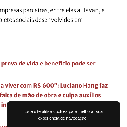
mpresas parceiras, entre elas a Havan, e
ojetos sociais desenvolvidos em
prova de vida e benefício pode ser
a viver com R$ 600”: Luciano Hang faz
alta de mão de obra e culpa auxílios
e inauguração de nova megaloja da
Este site utiliza cookies para melhorar sua
experiência de navegação.
to do salário; Saiba quando será o 5º