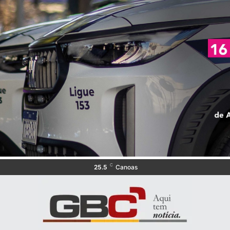
C
25.5
Canoas