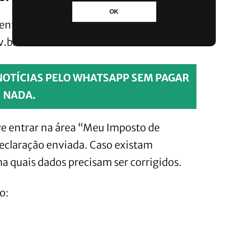
OK
mente pelo portal e-CAC da Receita
v.br.
NOTÍCIAS PELO WHATSAPP SEM PAGAR
NADA.
ve entrar na área “Meu Imposto de
declaração enviada. Caso existam
ma quais dados precisam ser corrigidos.
o: