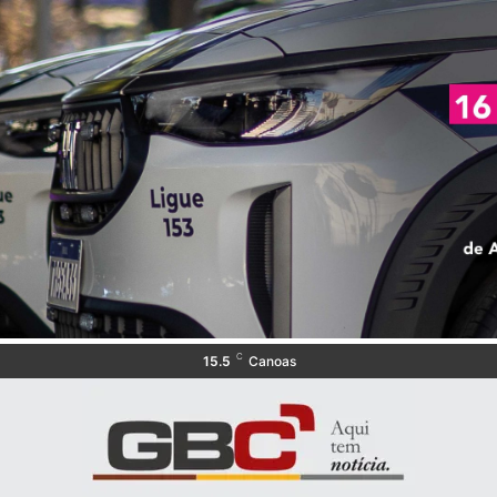
C
15.5
Canoas