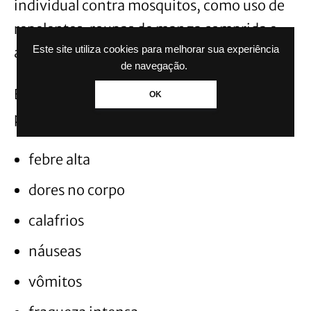
individual contra mosquitos, como uso de
repelentes, roupas de manga comprida e
Este site utiliza cookies para melhorar sua experiência
atenção em áreas de mata.
de navegação.
Especialistas alertam que a febre amarela
OK
pode apresentar sintomas como:
febre alta
dores no corpo
calafrios
náuseas
vômitos