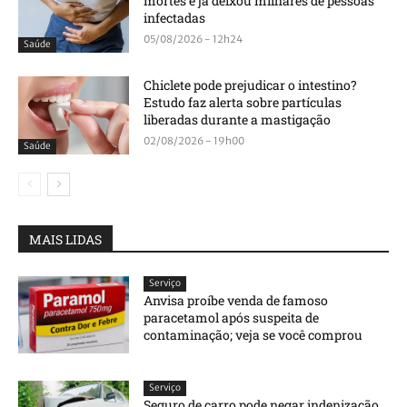
mortes e já deixou milhares de pessoas
infectadas
05/08/2026 - 12h24
Saúde
Chiclete pode prejudicar o intestino?
Estudo faz alerta sobre partículas
liberadas durante a mastigação
02/08/2026 - 19h00
Saúde
MAIS LIDAS
Serviço
Anvisa proíbe venda de famoso
paracetamol após suspeita de
contaminação; veja se você comprou
Serviço
Seguro de carro pode negar indenização