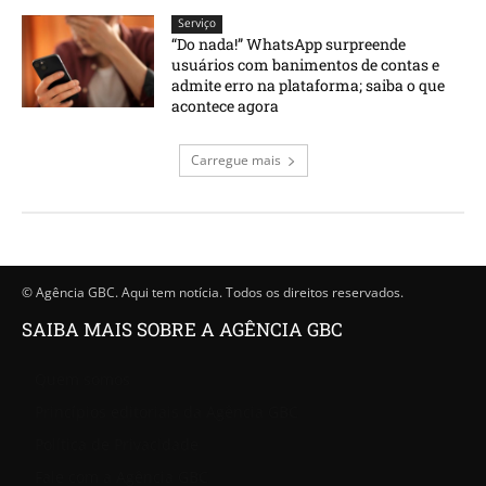
Serviço
“Do nada!” WhatsApp surpreende
usuários com banimentos de contas e
admite erro na plataforma; saiba o que
acontece agora
Carregue mais
© Agência GBC. Aqui tem notícia. Todos os direitos reservados.
SAIBA MAIS SOBRE A AGÊNCIA GBC
Quem somos
Princípios editoriais da Agência GBC
Política de Privacidade
Fale com a Agência GBC