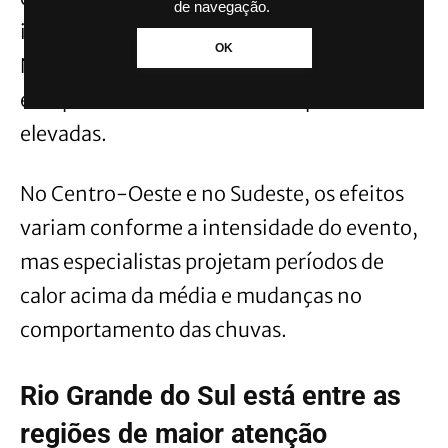
de navegação.
intensas, temporais e enchentes. Já no
OK
Norte e em parte do Nordeste, a tendência
é de períodos mais secos e temperaturas
elevadas.
No Centro-Oeste e no Sudeste, os efeitos
variam conforme a intensidade do evento,
mas especialistas projetam períodos de
calor acima da média e mudanças no
comportamento das chuvas.
Rio Grande do Sul está entre as
regiões de maior atenção