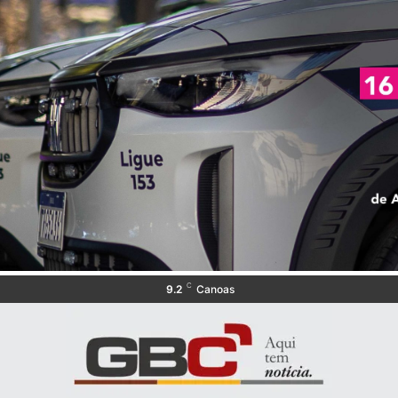
C
9.2
Canoas