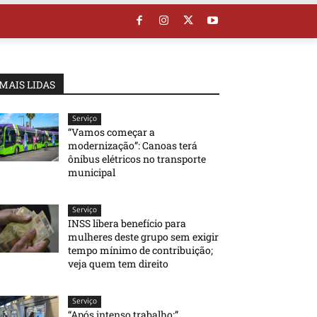
MAIS LIDAS
Serviço
“Vamos começar a
modernização”: Canoas terá
ônibus elétricos no transporte
municipal
Serviço
INSS libera benefício para
mulheres deste grupo sem exigir
tempo mínimo de contribuição;
veja quem tem direito
Serviço
“Após intenso trabalho:”