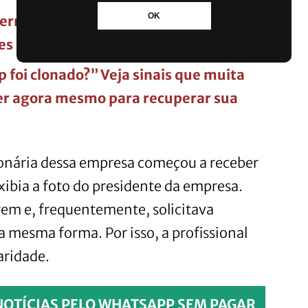
OK
ernet? Veja o que aconteceu com os
s de brasileiros entrarem na web
foi clonado?” Veja sinais que muita
zer agora mesmo para recuperar sua
onária dessa empresa começou a receber
ibia a foto do presidente da empresa.
em e, frequentemente, solicitava
 mesma forma. Por isso, a profissional
aridade.
NOTÍCIAS PELO WHATSAPP SEM PAGAR