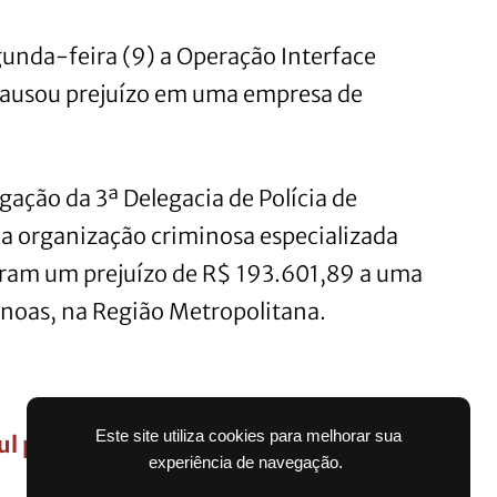
egunda-feira (9) a Operação Interface
causou prejuízo em uma empresa de
igação da 3ª Delegacia de Polícia de
da organização criminosa especializada
saram um prejuízo de R$ 193.601,89 a uma
anoas, na Região Metropolitana.
Este site utiliza cookies para melhorar sua
ul pode ter os dias mais gelados do ano,
experiência de navegação.