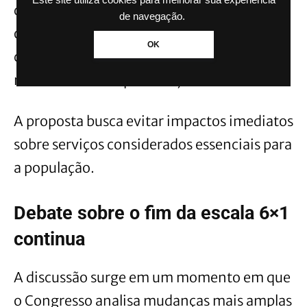
dois anos. Durante esse prazo, estados e
de navegação.
órgãos públicos teriam tempo para revisar
OK
contratos, reorganizar equipes e realizar
novos concursos públicos, caso necessário.
A proposta busca evitar impactos imediatos
sobre serviços considerados essenciais para
a população.
Debate sobre o fim da escala 6×1
continua
A discussão surge em um momento em que
o Congresso analisa mudanças mais amplas