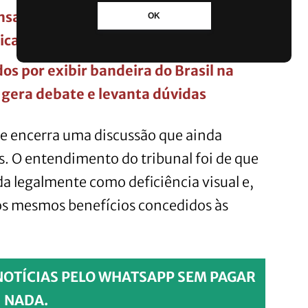
nsa? Ministério da Saúde anuncia
OK
lica motivo da decisão
 por exibir bandeira do Brasil na
gera debate e levanta dúvidas
e encerra uma discussão que ainda
. O entendimento do tribunal foi de que
da legalmente como deficiência visual e,
aos mesmos benefícios concedidos às
NOTÍCIAS PELO WHATSAPP SEM PAGAR
NADA.