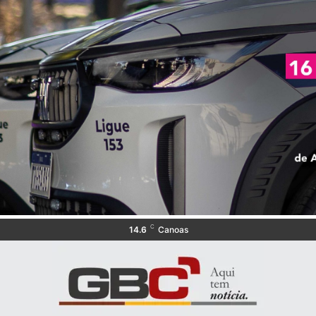
C
14.6
Canoas