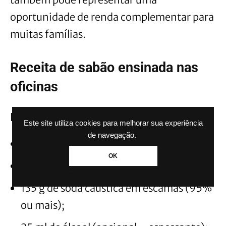
oportunidade de renda complementar para
muitas famílias.
Receita de sabão ensinada nas
oficinas
Ingredientes
Este site utiliza cookies para melhorar sua experiência
de navegação.
1 litro de óleo de cozinha usado;
OK
140 ml de água;
135 g de soda cáustica em escamas (95%
ou mais);