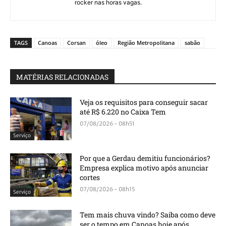
rocker nas horas vagas.
TAGS
Canoas
Corsan
óleo
Região Metropolitana
sabão
MATÉRIAS RELACIONADAS
Veja os requisitos para conseguir sacar
até R$ 6.220 no Caixa Tem
07/08/2026 - 08h51
Serviço
Por que a Gerdau demitiu funcionários?
Empresa explica motivo após anunciar
cortes
07/08/2026 - 08h15
Serviço
Tem mais chuva vindo? Saiba como deve
ser o tempo em Canoas hoje após