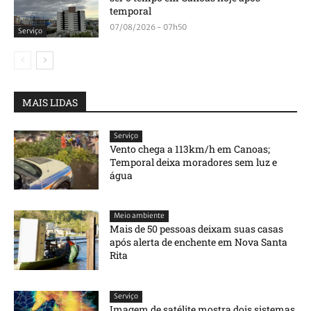
temporal
07/08/2026 - 07h50
Serviço
MAIS LIDAS
Serviço
Vento chega a 113km/h em Canoas;
Temporal deixa moradores sem luz e
água
Meio ambiente
Mais de 50 pessoas deixam suas casas
após alerta de enchente em Nova Santa
Rita
Serviço
Imagem de satélite mostra dois sistemas