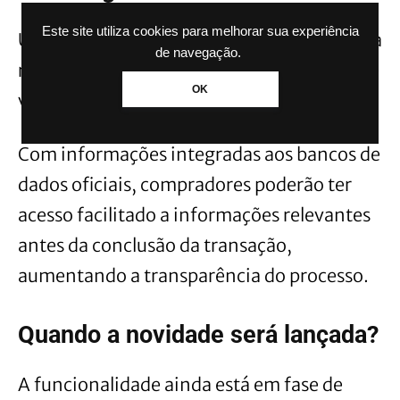
Este site utiliza cookies para melhorar sua experiência
Uma das principais vantagens esperadas é a
de navegação.
redução de fraudes durante negociações de
OK
veículos usados.
Com informações integradas aos bancos de
dados oficiais, compradores poderão ter
acesso facilitado a informações relevantes
antes da conclusão da transação,
aumentando a transparência do processo.
Quando a novidade será lançada?
A funcionalidade ainda está em fase de