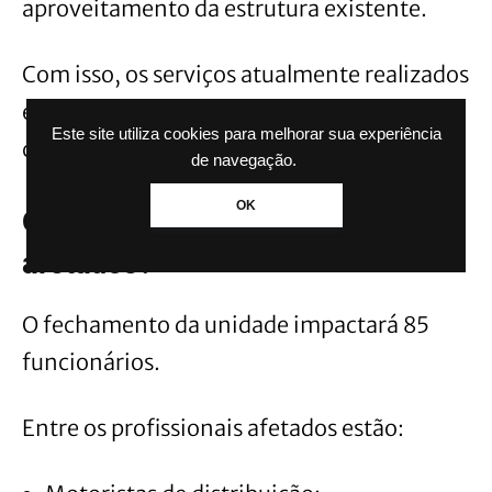
aproveitamento da estrutura existente.
Com isso, os serviços atualmente realizados
em Ventura serão transferidos para outros
Este site utiliza cookies para melhorar sua experiência
centros já operados pela companhia.
de navegação.
OK
Quantos trabalhadores serão
afetados?
O fechamento da unidade impactará 85
funcionários.
Entre os profissionais afetados estão: