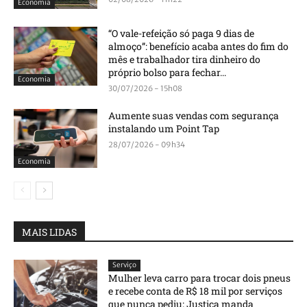
Economia
“O vale-refeição só paga 9 dias de
almoço”: benefício acaba antes do fim do
mês e trabalhador tira dinheiro do
próprio bolso para fechar...
Economia
30/07/2026 - 15h08
Aumente suas vendas com segurança
instalando um Point Tap
28/07/2026 - 09h34
Economia
MAIS LIDAS
Serviço
Mulher leva carro para trocar dois pneus
e recebe conta de R$ 18 mil por serviços
que nunca pediu; Justiça manda