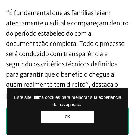
“É fundamental que as famílias leiam
atentamente o edital e compareçam dentro
do período estabelecido com a
documentação completa. Todo o processo
será conduzido com transparência e
seguindo os critérios técnicos definidos
para garantir que o benefício chegue a
quem realmente tem direito”, destaca o
prefeito Rodrigo Battistella.
Este site utiliza cookies para melhorar sua experiência
de navegação.
CLIQUE AQUI PARA RECEBER NOTÍCIAS
OK
PELO WHATSAPP SEM PAGAR NADA.