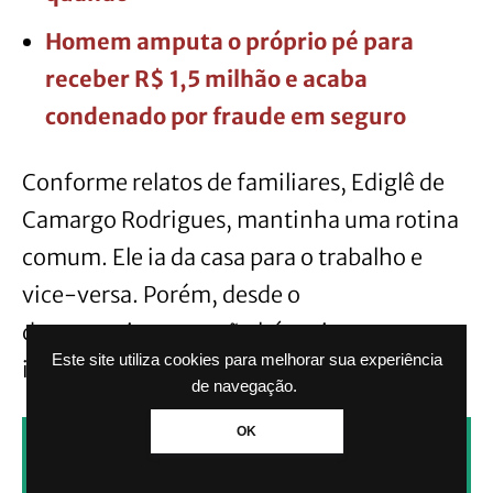
Homem amputa o próprio pé para
receber R$ 1,5 milhão e acaba
condenado por fraude em seguro
Conforme relatos de familiares, Ediglê de
Camargo Rodrigues, mantinha uma rotina
comum. Ele ia da casa para o trabalho e
vice-versa. Porém, desde o
desaparecimento, não há mais
Este site utiliza cookies para melhorar sua experiência
informações sobre o paradeiro dele.
de navegação.
OK
CLIQUE AQUI PARA RECEBER NOTÍCIAS
PELO WHATSAPP SEM PAGAR NADA.