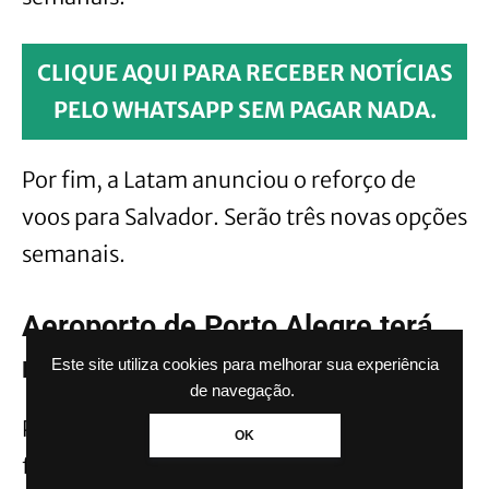
CLIQUE AQUI PARA RECEBER NOTÍCIAS
PELO WHATSAPP SEM PAGAR NADA.
Por fim, a Latam anunciou o reforço de
voos para Salvador. Serão três novas opções
semanais.
Aeroporto de Porto Alegre terá
novos voos internacionais
Este site utiliza cookies para melhorar sua experiência
de navegação.
Para os gaúchos que querem viajar para
OK
fora do Brasil, haverá novas opções de