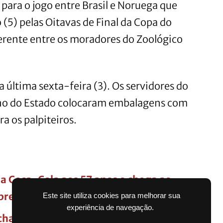
para o jogo entre Brasil e Noruega que
(5) pelas Oitavas de Final da Copa do
erente entre os moradores do Zoológico
 última sexta-feira (3). Os servidores do
no do Estado colocaram embalagens com
a os palpiteiros.
a Coca-Cola aos 57 anos e chega ao
presas do mundo
Este site utiliza cookies para melhorar sua
experiência de navegação.
a todas as lojas no Rio Grande do Sul;