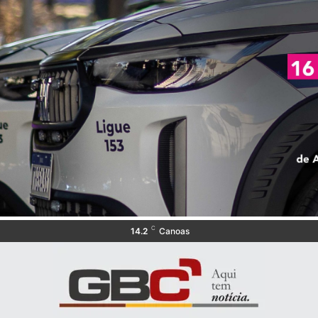
C
14.2
Canoas