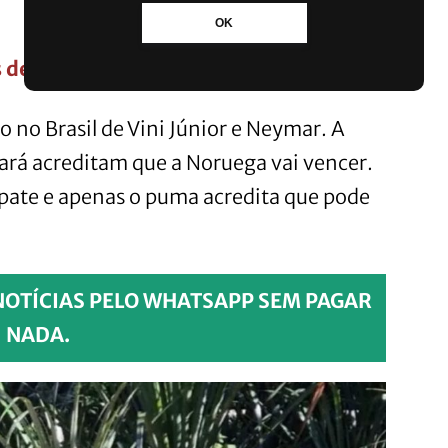
OK
 de supermercado e terá mais filiais
o no Brasil de Vini Júnior e Neymar. A
ará acreditam que a Noruega vai vencer.
mpate e apenas o puma acredita que pode
NOTÍCIAS PELO WHATSAPP SEM PAGAR
NADA.