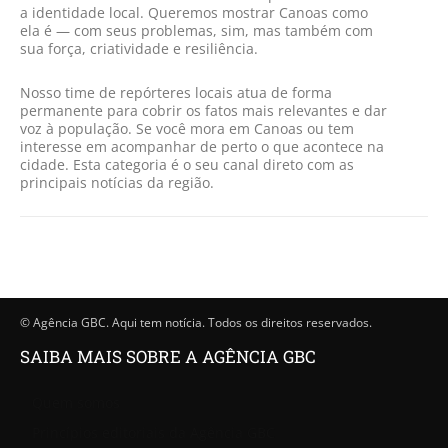
a identidade local. Queremos mostrar Canoas como
ela é — com seus problemas, sim, mas também com
sua força, criatividade e resiliência.
Nosso time de repórteres locais atua de forma
permanente para cobrir os fatos mais relevantes e dar
voz à população. Se você mora em Canoas ou tem
interesse em acompanhar de perto o que acontece na
cidade. Esta categoria é o seu canal direto com as
principais notícias da região.
© Agência GBC. Aqui tem notícia. Todos os direitos reservados.
SAIBA MAIS SOBRE A AGÊNCIA GBC
Quem somos
Princípios editoriais da Agência GBC