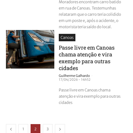
Moradores encontram carro batido
em rua de Canoas. Testemunhas
relataram que o carro teria colidido
em um poste e, após o acidente, o
motorista teria saído do local.
Canoas
Passe livre em Canoas
chama atenção e vira
exemplo para outras
cidades
-
Guilherme Galhardo
17/04/2026 - 14h52
Passe livre em Canoas chama
atenção e vira exemplo para outras
cidades
1
2
3