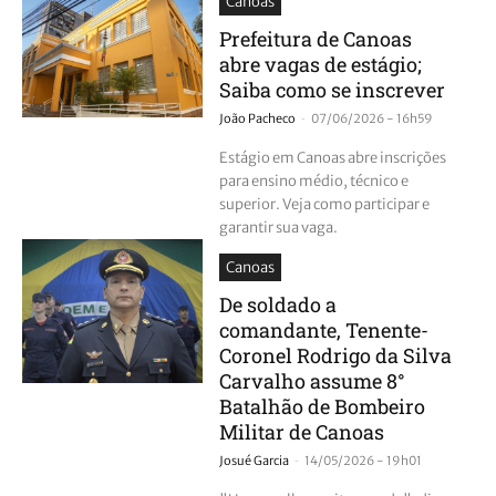
Canoas
Prefeitura de Canoas
abre vagas de estágio;
Saiba como se inscrever
-
João Pacheco
07/06/2026 - 16h59
Estágio em Canoas abre inscrições
para ensino médio, técnico e
superior. Veja como participar e
garantir sua vaga.
Canoas
De soldado a
comandante, Tenente-
Coronel Rodrigo da Silva
Carvalho assume 8°
Batalhão de Bombeiro
Militar de Canoas
-
Josué Garcia
14/05/2026 - 19h01