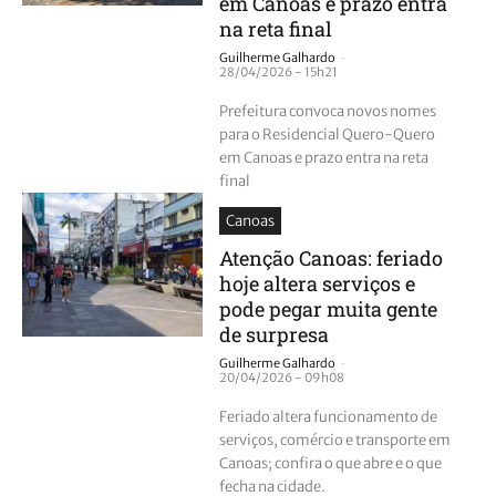
em Canoas e prazo entra
na reta final
-
Guilherme Galhardo
28/04/2026 - 15h21
Prefeitura convoca novos nomes
para o Residencial Quero-Quero
em Canoas e prazo entra na reta
final
Canoas
Atenção Canoas: feriado
hoje altera serviços e
pode pegar muita gente
de surpresa
-
Guilherme Galhardo
20/04/2026 - 09h08
Feriado altera funcionamento de
serviços, comércio e transporte em
Canoas; confira o que abre e o que
fecha na cidade.