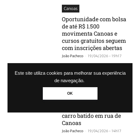
Canoas
Oportunidade com bolsa
de até R$ 1.500
movimenta Canoas e
cursos gratuitos seguem
com inscrições abertas
-
João Pacheco
19/04/2026 - 19h17
Qualificação profissional em
Este site utiliza cookies para melhorar sua experiência
Canoas oferece cursos gratuitos
com bolsa de até R$ 1.500. Veja
de navegação.
como se inscrever.
OK
Canoas
Moradores encontram
carro batido em rua de
Canoas
-
João Pacheco
19/04/2026 - 14h17