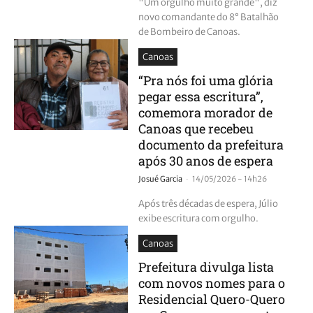
"Um orgulho muito grande", diz
novo comandante do 8° Batalhão
de Bombeiro de Canoas.
Canoas
“Pra nós foi uma glória
pegar essa escritura”,
comemora morador de
Canoas que recebeu
documento da prefeitura
após 30 anos de espera
-
Josué Garcia
14/05/2026 - 14h26
Após três décadas de espera, Júlio
exibe escritura com orgulho.
Canoas
Prefeitura divulga lista
com novos nomes para o
Residencial Quero-Quero