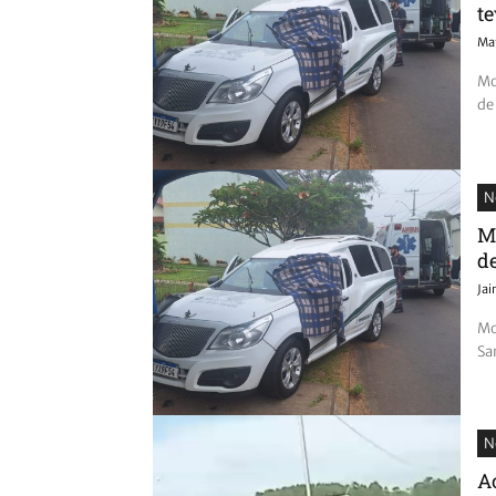
te
Mat
Mo
de
N
M
d
Ja
Mo
Sa
N
A