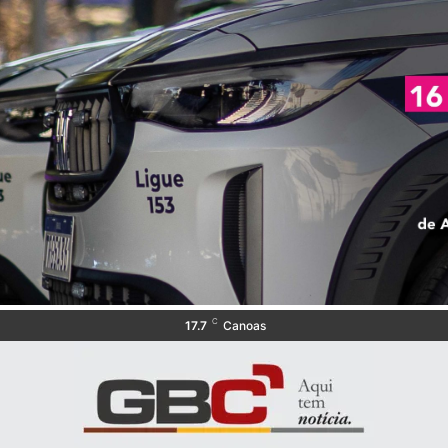
C
17.7
Canoas