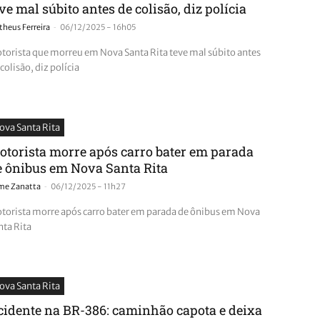
ve mal súbito antes de colisão, diz polícia
-
heus Ferreira
06/12/2025 - 16h05
torista que morreu em Nova Santa Rita teve mal súbito antes
 colisão, diz polícia
ova Santa Rita
otorista morre após carro bater em parada
e ônibus em Nova Santa Rita
-
ime Zanatta
06/12/2025 - 11h27
torista morre após carro bater em parada de ônibus em Nova
nta Rita
ova Santa Rita
cidente na BR-386: caminhão capota e deixa