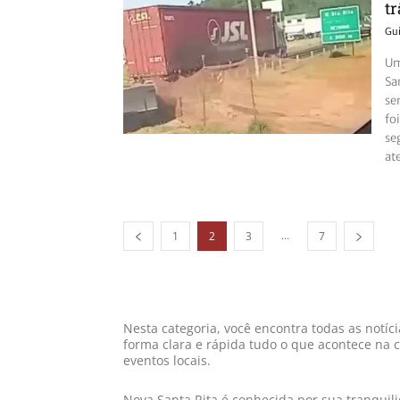
t
Gu
Um
Sa
se
fo
se
at
...
1
2
3
7
Nesta categoria, você encontra todas as notíc
forma clara e rápida tudo o que acontece na 
eventos locais.
Nova Santa Rita é conhecida por sua tranquil