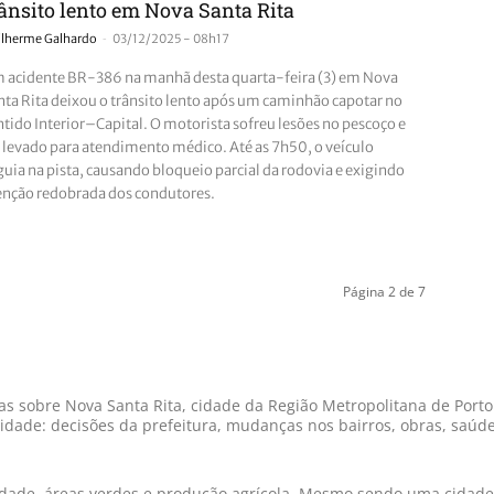
rânsito lento em Nova Santa Rita
-
ilherme Galhardo
03/12/2025 - 08h17
 acidente BR-386 na manhã desta quarta-feira (3) em Nova
nta Rita deixou o trânsito lento após um caminhão capotar no
ntido Interior–Capital. O motorista sofreu lesões no pescoço e
i levado para atendimento médico. Até as 7h50, o veículo
guia na pista, causando bloqueio parcial da rodovia e exigindo
enção redobrada dos condutores.
Página 2 de 7
ias sobre Nova Santa Rita, cidade da Região Metropolitana de Port
cidade: decisões da prefeitura, mudanças nos bairros, obras, saúd
idade, áreas verdes e produção agrícola. Mesmo sendo uma cidade