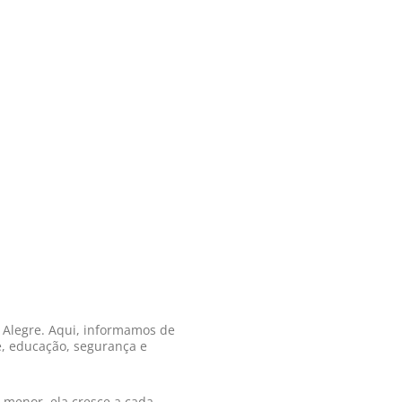
o Alegre. Aqui, informamos de
e, educação, segurança e
 menor, ela cresce a cada