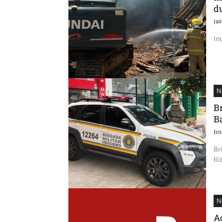
d
Ja
In
N
B
B
Jos
Br
Ri
N
A