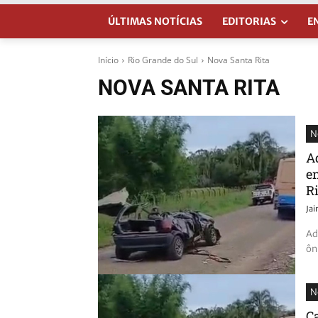
ÚLTIMAS NOTÍCIAS
EDITORIAS
E
Início
Rio Grande do Sul
Nova Santa Rita
NOVA SANTA RITA
N
A
e
R
Ja
Ad
ôn
N
C