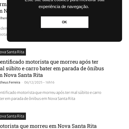
ermina em capotamento e provoca lentidão
experiência de navegação.
m Nova Santa Rita
-
ilherme Galhardo
08/12/2025 - 07h40
OK
idente na BR-386: colisão entre dois carros termina em
potamento e provoca lentidão em Nova Santa Rita
ova Santa Rita
dentificado motorista que morreu após ter
al súbito e carro bater em parada de ônibus
m Nova Santa Rita
-
heus Ferreira
06/12/2025 - 16h16
entificado motorista que morreu após ter mal súbito e carro
ter em parada de ônibus em Nova Santa Rita
ova Santa Rita
otorista que morreu em Nova Santa Rita