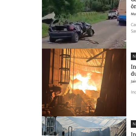
ô
Mat
Ca
Sa
N
I
d
Ja
In
N
I