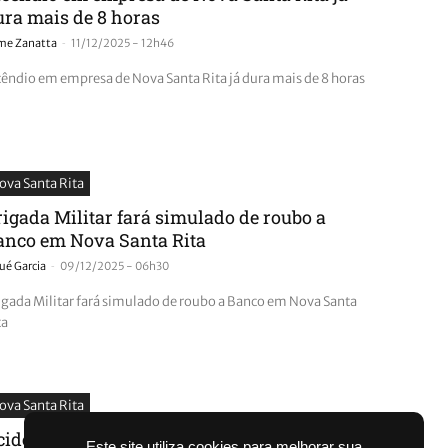
ura mais de 8 horas
-
ime Zanatta
11/12/2025 - 12h46
cêndio em empresa de Nova Santa Rita já dura mais de 8 horas
ova Santa Rita
rigada Militar fará simulado de roubo a
anco em Nova Santa Rita
-
ué Garcia
09/12/2025 - 06h30
igada Militar fará simulado de roubo a Banco em Nova Santa
ta
ova Santa Rita
cidente na BR-386: colisão entre dois carros
Este site utiliza cookies para melhorar sua