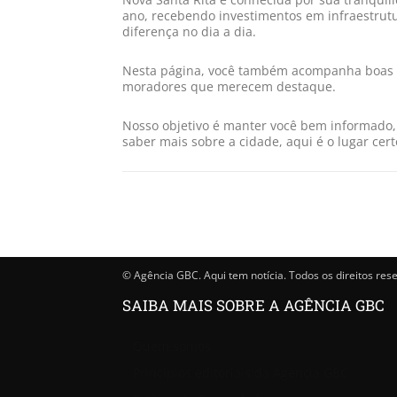
ano, recebendo investimentos em infraestrutu
diferença no dia a dia.
Nesta página, você também acompanha boas not
moradores que merecem destaque.
Nosso objetivo é manter você bem informado, 
saber mais sobre a cidade, aqui é o lugar ce
© Agência GBC. Aqui tem notícia. Todos os direitos res
SAIBA MAIS SOBRE A AGÊNCIA GBC
Quem somos
Princípios editoriais da Agência GBC