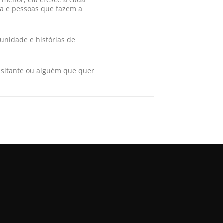
ia e pessoas que fazem a
unidade e histórias de
visitante ou alguém que quer