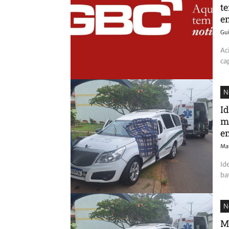
t
e
Gu
Ac
ca
N
I
m
e
Mat
Id
ba
N
M