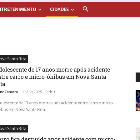
NTRETENIMENTO
CIDADES
ova Santa Rita
dolescente de 17 anos morre após acidente
ntre carro e micro-ônibus em Nova Santa
ita
-
ime Zanatta
26/12/2025 - 09h11
olescente de 17 anos morre após acidente entre carro e micro-
ibus em Nova Santa Rita
ova Santa Rita
arro fica destruído após acidente com micro-