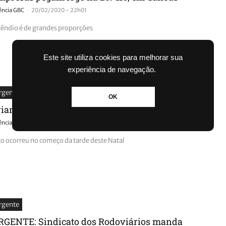
-
ência GBC
20/02/2020 - 22h01
cêndio é de grandes proporções
Este site utiliza cookies para melhorar sua
experiência de navegação.
rgente
OK
riança de seis anos some no Rio Caí
-
ência GBC
25/12/2019 - 15h42
to ocorreu no começo da tarde deste Natal
rgente
RGENTE: Sindicato dos Rodoviários manda