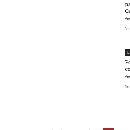
p
C
Ag
Vo
U
P
c
Ag
Su