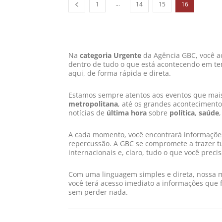
...
1
14
15
16
Na
categoria Urgente
da Agência GBC, você a
dentro de tudo o que está acontecendo em tem
aqui, de forma rápida e direta.
Estamos sempre atentos aos eventos que mai
metropolitana
, até os grandes acontecimen
notícias de
última hora
sobre
política
,
saúde
A cada momento, você encontrará informações
repercussão. A GBC se compromete a trazer 
internacionais e, claro, tudo o que você preci
Com uma linguagem simples e direta, nossa m
você terá acesso imediato a informações que f
sem perder nada.