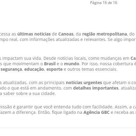
Página 16 de 16
cessa as
últimas notícias
de
Canoas
, da
região metropolitana
, do
po real, com informações atualizadas e relevantes. Se algo impor
s impactam sua vida. Desde notícias locais, como mudanças em
Ca
tos que movimentam o
Brasil
e o
mundo
. Por isso, nossa cobertura 
,
segurança
,
educação
,
esporte
e outros temas essenciais.
 atualizadas, com as principais
notícias urgentes
que afetam o co
tudo o que está em andamento, com
detalhes importantes
, atuali
sa saber sobre a sua cidade.
issão é garantir que você entenda tudo com facilidade. Assim, a 
azem a diferença. Então, fique ligado na
Agência GBC
e receba as 