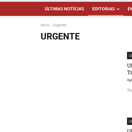
ÚLTIMAS NOTÍCIAS
EDITORIAS
E
Início
Urgente
URGENTE
U
U
T
Ag
Tr
U
U