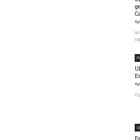
g
C
Ag
Ac
ca
P
U
E
Ag
O 
U
E