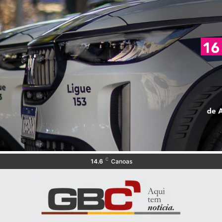
C
14.6
Canoas