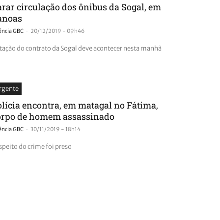
arar circulação dos ônibus da Sogal, em
anoas
-
ência GBC
20/12/2019 - 09h46
tação do contrato da Sogal deve acontecer nesta manhã
rgente
olícia encontra, em matagal no Fátima,
orpo de homem assassinado
-
ência GBC
30/11/2019 - 18h14
speito do crime foi preso