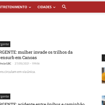
NTRETENIMENTO
CIDADES
rgente
RGENTE: mulher invade os trilhos da
rensurb em Canoas
-
ência GBC
27/05/2021 - 19h56
ens circulam em via única.
rgente
RGENTE: acidente entre ônibus e caminhão