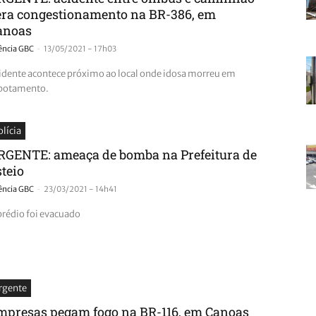
era congestionamento na BR-386, em
anoas
-
ência GBC
13/05/2021 - 17h03
idente acontece próximo ao local onde idosa morreu em
potamento.
olícia
RGENTE: ameaça de bomba na Prefeitura de
steio
-
ência GBC
23/03/2021 - 14h41
prédio foi evacuado
rgente
mpresas pegam fogo na BR-116, em Canoas