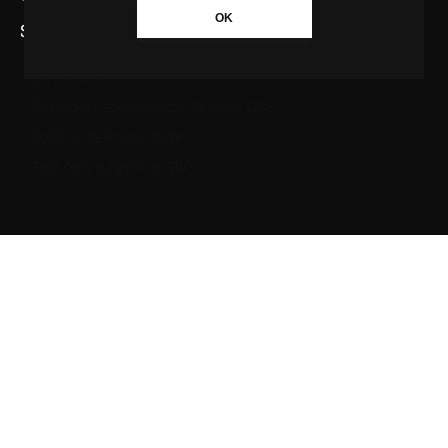
OK
SAIBA MAIS SOBRE A AGÊNCIA GBC
Quem somos
Princípios editoriais da Agência GBC
Política de Privacidade
Fale com a Agência GBC