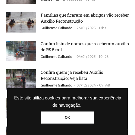
Famílias que ficaram em abrigos vão receber
Auxílio Reconstrução
-
Guilherme Galhardo
26/01/2025 - 13h31
Confira lista de nomes que receberam auxílio
de R$ 5 mil
-
Guilherme Galhardo
04/01/2025 - 10h23
Confira quem já recebeu Auxílio
Reconstrução; Veja lista
-
Guilherme Galhardo
07/12/2024 - 09h48
Este site utiliza cookies para melhorar sua experiência
Prazo para recorrer e receber auxílio de R$ 5
de navegação.
mil em Canoas termina hoje
-
Guilherme Galhardo
04/12/2024 - 09h13
OK
Veja lista de nomes que receberam auxílio de