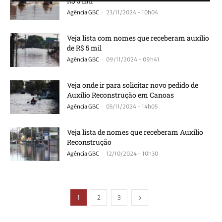
R$ 5 mil
-
Agência GBC
23/11/2024 - 10h04
Veja lista com nomes que receberam auxílio
de R$ 5 mil
-
Agência GBC
09/11/2024 - 09h41
Veja onde ir para solicitar novo pedido de
Auxílio Reconstrução em Canoas
-
Agência GBC
05/11/2024 - 14h05
Veja lista de nomes que receberam Auxílio
Reconstrução
-
Agência GBC
12/10/2024 - 10h30
1
2
3