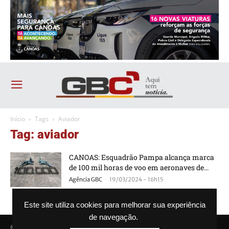
Início
Tags
Aviador
Tag: aviador
CANOAS: Esquadrão Pampa alcança marca
de 100 mil horas de voo em aeronaves de...
-
Agência GBC
19/03/2024 - 16h15
Este site utiliza cookies para melhorar sua experiência
de navegação.
© Agência GBC. Aqui tem notícia. Todos os direitos reservados.