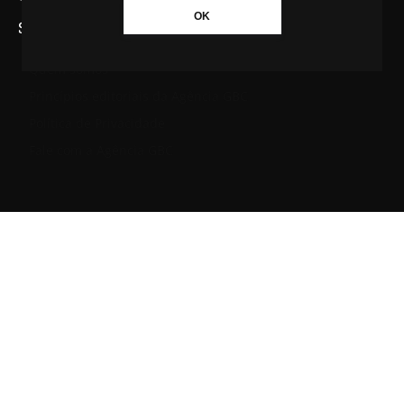
OK
SAIBA MAIS SOBRE A AGÊNCIA GBC
Quem somos
Princípios editoriais da Agência GBC
Política de Privacidade
Fale com a Agência GBC