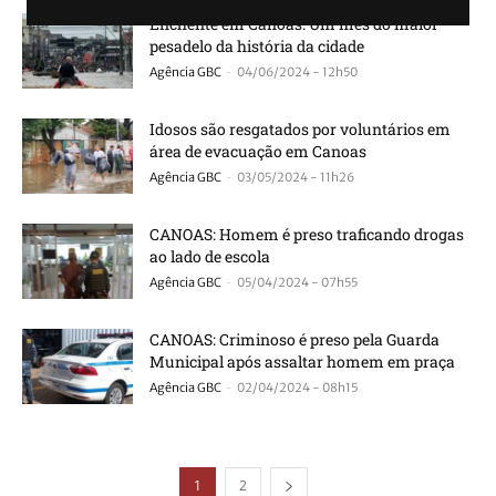
Enchente em Canoas: Um mês do maior
pesadelo da história da cidade
-
Agência GBC
04/06/2024 - 12h50
Idosos são resgatados por voluntários em
área de evacuação em Canoas
-
Agência GBC
03/05/2024 - 11h26
CANOAS: Homem é preso traficando drogas
ao lado de escola
-
Agência GBC
05/04/2024 - 07h55
CANOAS: Criminoso é preso pela Guarda
Municipal após assaltar homem em praça
-
Agência GBC
02/04/2024 - 08h15
1
2