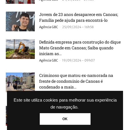
Jovem de 23 anos desaparece em Canoas;
Família pede ajuda para encontrá-lo
-
Agência GBC
25/09/2024 - 16h58
Definida empresa para construção do dique
Mato Grande em Canoas; Saiba quando
iniciam as...
-
Agência GBC
19/09/2024 - 09h07
Criminoso que matou ex-namorada na
frente de condomínio de Canoas é
condenado a mais...
-
Agência GBC
18/09/2024 - 17h09
Este site utiliza cookies para melhorar sua experiência
de navegação.
Stok Center: Saiba quanto será investido em
nova filial de Canoas
OK
-
Jaime Zanatta
04/09/2024 - 18h06