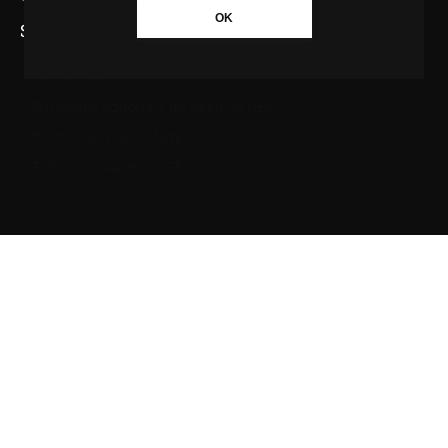
OK
SAIBA MAIS SOBRE A AGÊNCIA GBC
Quem somos
Princípios editoriais da Agência GBC
Política de Privacidade
Fale com a Agência GBC