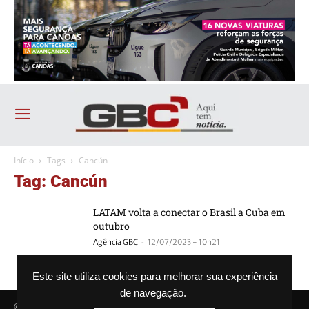
Início
Tags
Cancún
Tag: Cancún
LATAM volta a conectar o Brasil a Cuba em
outubro
-
Agência GBC
12/07/2023 - 10h21
Este site utiliza cookies para melhorar sua experiência
de navegação.
© Agência GBC. Aqui tem notícia. Todos os direitos reservados.