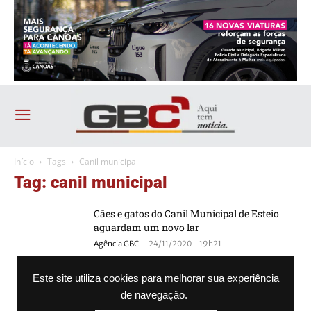
Início
Tags
Canil municipal
Tag: canil municipal
Cães e gatos do Canil Municipal de Esteio
aguardam um novo lar
-
Agência GBC
24/11/2020 - 19h21
ESTEIO | Cães esperam por um lar no Canil
Este site utiliza cookies para melhorar sua experiência
Municipal
de navegação.
-
Agência GBC
21/01/2019 - 14h28