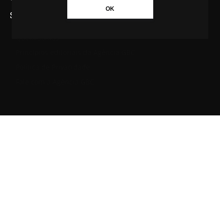
OK
SAIBA MAIS SOBRE A AGÊNCIA GBC
Quem somos
Princípios editoriais da Agência GBC
Política de Privacidade
Fale com a Agência GBC