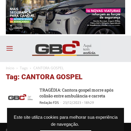
Início
Tags
CANTORA GOSPEL
Tag: CANTORA GOSPEL
TRAGÉDIA: Cantora gospel morre após
colisão entre ambulância e carreta
-
Redação FDS
23/12/2023 - 18h29
Este site utiliza cookies para melhorar sua experiência
de navegação.
© Agência GBC. Aqui tem notícia. Todos os direitos reservados.