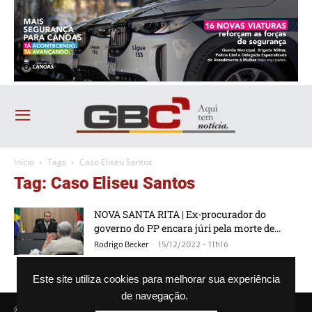
Início
Tags
Caso Eliseu Santos
Tag: Caso Eliseu Santos
NOVA SANTA RITA | Ex-procurador do
governo do PP encara júri pela morte de...
-
Rodrigo Becker
15/12/2022 - 11h16
Este site utiliza cookies para melhorar sua experiência
de navegação.
© Agência GBC. Aqui tem notícia. Todos os direitos reservados.