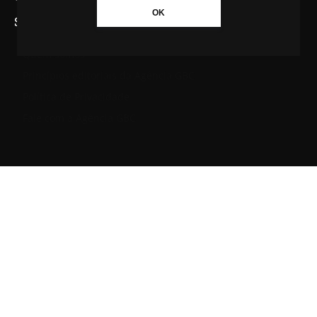
OK
SAIBA MAIS SOBRE A AGÊNCIA GBC
Quem somos
Princípios editoriais da Agência GBC
Política de Privacidade
Fale com a Agência GBC