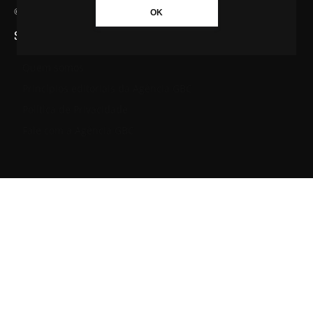
© Agência GBC. Aqui tem notícia. Todos os direitos reservados.
OK
SAIBA MAIS SOBRE A AGÊNCIA GBC
Quem somos
Princípios editoriais da Agência GBC
Política de Privacidade
Fale com a Agência GBC