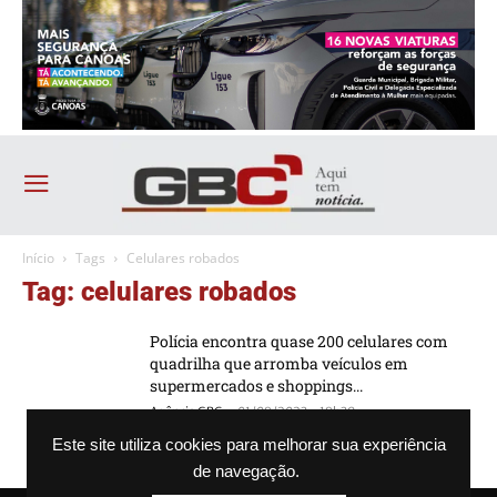
Início
Tags
Celulares robados
Tag: celulares robados
Polícia encontra quase 200 celulares com
quadrilha que arromba veículos em
supermercados e shoppings...
-
Agência GBC
01/08/2023 - 18h39
Este site utiliza cookies para melhorar sua experiência
de navegação.