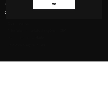
© Agência GBC. Aqui tem notícia. Todos os direitos reservados.
OK
SAIBA MAIS SOBRE A AGÊNCIA GBC
Quem somos
Princípios editoriais da Agência GBC
Política de Privacidade
Fale com a Agência GBC