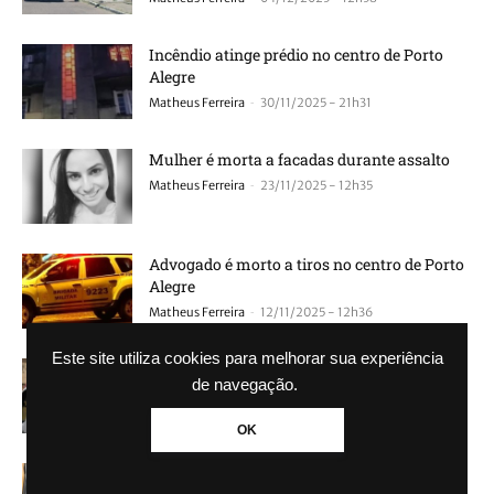
Incêndio atinge prédio no centro de Porto
Alegre
-
Matheus Ferreira
30/11/2025 - 21h31
Mulher é morta a facadas durante assalto
-
Matheus Ferreira
23/11/2025 - 12h35
Advogado é morto a tiros no centro de Porto
Alegre
-
Matheus Ferreira
12/11/2025 - 12h36
Este site utiliza cookies para melhorar sua experiência
Avó e neta de 6 anos ficam feridas após
de navegação.
serem atropeladas por carro em...
-
Matheus Ferreira
22/10/2025 - 16h45
OK
Incêndio atinge prédio comercial no Centro