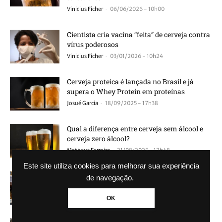
-
Vinicius Ficher
06/06/2026 - 10h00
Cientista cria vacina “feita” de cerveja contra
vírus poderosos
-
Vinicius Ficher
03/01/2026 - 10h24
Cerveja proteica é lançada no Brasil e já
supera o Whey Protein em proteínas
-
Josué Garcia
18/09/2025 - 17h38
Qual a diferença entre cerveja sem álcool e
cerveja zero álcool?
-
Matheus Ferreira
21/08/2025 - 17h48
Este site utiliza cookies para melhorar sua experiência
Atacado tem cerveja na promoção por
de navegação.
apenas R$ 0,08
-
Jaime Zanatta
13/08/2025 - 11h23
OK