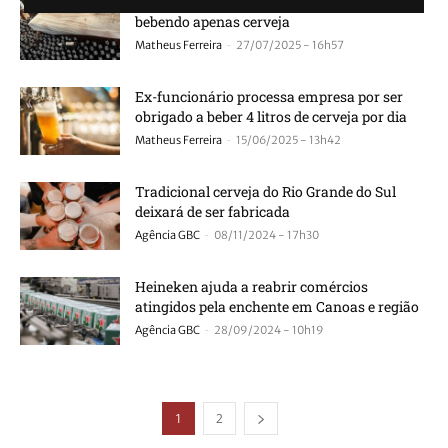
Homem morre após passar um mês
bebendo apenas cerveja
-
Matheus Ferreira
27/07/2025 - 16h57
Ex-funcionário processa empresa por ser
obrigado a beber 4 litros de cerveja por dia
-
Matheus Ferreira
15/06/2025 - 13h42
Tradicional cerveja do Rio Grande do Sul
deixará de ser fabricada
-
Agência GBC
08/11/2024 - 17h30
Heineken ajuda a reabrir comércios
atingidos pela enchente em Canoas e região
-
Agência GBC
28/09/2024 - 10h19
1
2