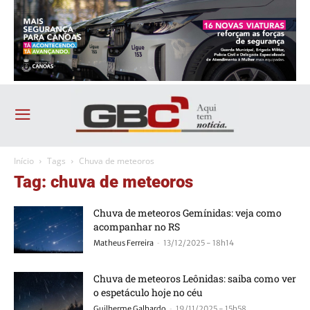
Início
Tags
Chuva de meteoros
Tag: chuva de meteoros
Chuva de meteoros Gemínidas: veja como
acompanhar no RS
-
Matheus Ferreira
13/12/2025 - 18h14
Chuva de meteoros Leônidas: saiba como ver
o espetáculo hoje no céu
-
Guilherme Galhardo
19/11/2025 - 15h58