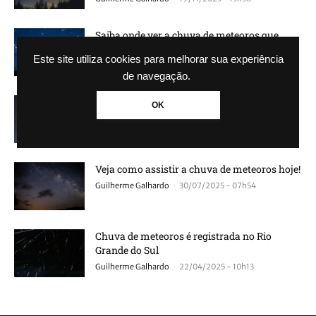
Saiba onde ver a chuva de meteoros que
ocorrerá no Brasil em outubro
Este site utiliza cookies para melhorar sua experiência
-
Matheus Ferreira
19/10/2025 - 17h18
de navegação.
Veja quando será a próxima chuva de
OK
meteoros e como observar
-
Guilherme Galhardo
06/08/2025 - 08h42
Veja como assistir a chuva de meteoros hoje!
-
Guilherme Galhardo
30/07/2025 - 07h54
Chuva de meteoros é registrada no Rio
Grande do Sul
-
Guilherme Galhardo
22/04/2025 - 10h13