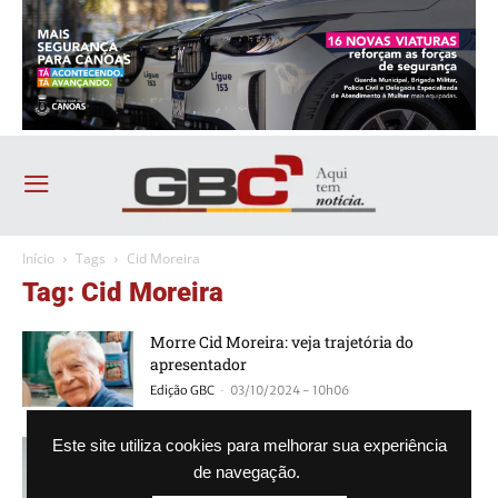
Início
Tags
Cid Moreira
Tag: Cid Moreira
Morre Cid Moreira: veja trajetória do
apresentador
-
Edição GBC
03/10/2024 - 10h06
Cid Moreira morre aos 97 anos
Este site utiliza cookies para melhorar sua experiência
de navegação.
-
Edição GBC
03/10/2024 - 09h40