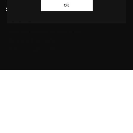
OK
SAIBA MAIS SOBRE A AGÊNCIA GBC
Quem somos
Princípios editoriais da Agência GBC
Política de Privacidade
Fale com a Agência GBC