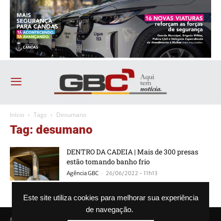
Início
Tags
Desumano
Tag: desumano
DENTRO DA CADEIA | Mais de 300 presas
estão tomando banho frio
-
Agência GBC
26/06/2022 - 11h13
Este site utiliza cookies para melhorar sua experiência
de navegação.
© Agência GBC. Aqui tem notícia. Todos os direitos reservados.