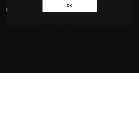
OK
SAIBA MAIS SOBRE A AGÊNCIA GBC
Quem somos
Princípios editoriais da Agência GBC
Política de Privacidade
Fale com a Agência GBC