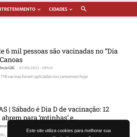
NTRETENIMENTO
CIDADES
e 6 mil pessoas são vacinadas no “Dia
 Canoas
-
ência GBC
07/05/2023 - 09h33
.718 vacinas foram aplicadas nos canoenses hoje
 | Sábado é Dia D de vacinação: 12
 abrem para ‘gotinhas’ e...
-
ncia GBC
20/08/2022 - 08h59
Este site utiliza cookies para melhorar sua
o, 20, acontece o Dia D da Vacinação da Poliomielite e da