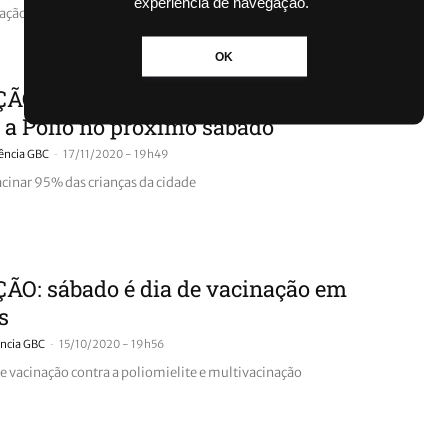
experiência de navegação.
ção infantil. Em Canoas, a prefeitura vai abrir 12 unidades de...
OK
ÃO: Sapucaia tem Dia D de vacinação
 a Pólio no próximo sábado
-
ência GBC
17/11/2020 - 19h49
acinar 95% das crianças da cidade
ÃO: sábado é dia de vacinação em
s
-
ncia GBC
15/10/2020 - 19h56
de vacinação contra a poliomielite e multivacinação