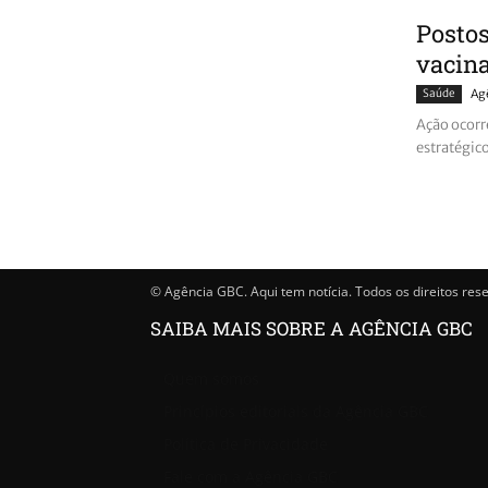
Postos
vacina
Saúde
Ag
Ação ocorr
estratégico
© Agência GBC. Aqui tem notícia. Todos os direitos res
SAIBA MAIS SOBRE A AGÊNCIA GBC
Quem somos
Princípios editoriais da Agência GBC
Política de Privacidade
Fale com a Agência GBC