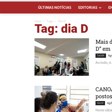
ÚLTIMAS NOTÍCIAS
EDITORIAS
E
Início
Tags
Dia D
Tag: dia D
Mais d
D” em
Saúde
Ag
Ao todo, 6
CANOAS
postos
Geral
Agê
Neste sábad