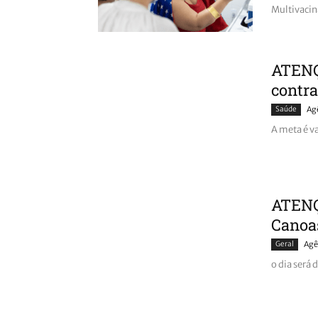
Multivacina
ATENÇ
contra
Saúde
Ag
A meta é v
ATENÇ
Canoa
Geral
Agê
o dia será 