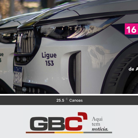
C
25.5
Canoas