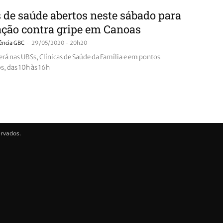
 de saúde abertos neste sábado para
ção contra gripe em Canoas
-
ência GBC
29/05/2020 - 20h20
erá nas UBSs, Clínicas de Saúde da Família e em pontos
s, das 10h às 16h
ervados.