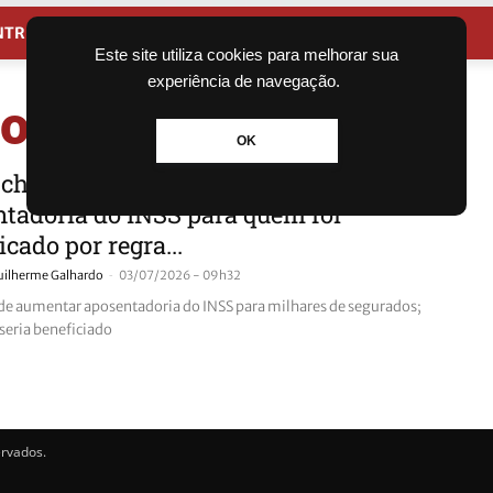
NTRETENIMENTO
CIDADES
Este site utiliza cookies para melhorar sua
experiência de navegação.
 dos aposentados
OK
chance?”: projeto promete aumentar
tadoria do INSS para quem foi
icado por regra...
-
uilherme Galhardo
03/07/2026 - 09h32
de aumentar aposentadoria do INSS para milhares de segurados;
seria beneficiado
ervados.