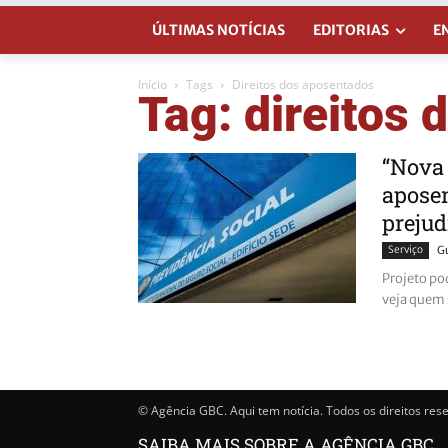
ÚLTIMAS NOTÍCIAS
EDITORIAS
E
Início
Tags
Direitos dos aposentados
Tag: direitos
“Nova 
aposen
prejud
Serviço
G
Projeto po
veja quem 
© Agência GBC. Aqui tem notícia. Todos os direitos res
SAIBA MAIS SOBRE A AGÊNCIA GBC