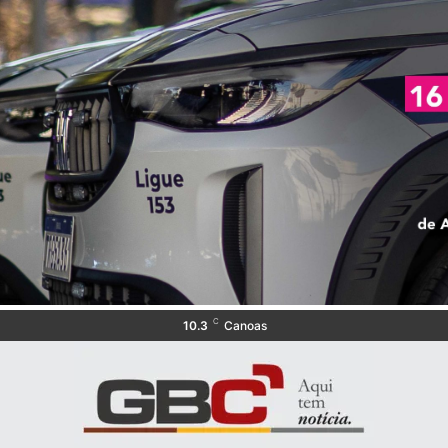
C
10.3
Canoas