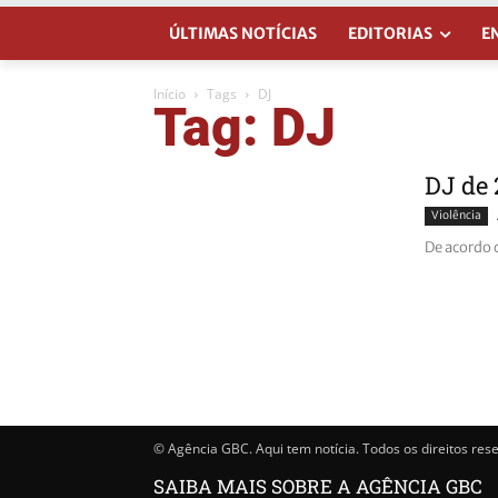
ÚLTIMAS NOTÍCIAS
EDITORIAS
E
Início
Tags
DJ
Tag: DJ
DJ de 
Violência
De acordo c
© Agência GBC. Aqui tem notícia. Todos os direitos res
SAIBA MAIS SOBRE A AGÊNCIA GBC