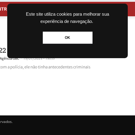
NTRETENIMENTO
CIDADES
Este site utiliza cookies para melhorar sua
experiência de navegação.
OK
22 anos é morto a tiros saindo de festa
-
Agência GBC
15/07/2023 - 15h35
om a polícia, ele não tinha antecedentes criminais
ervados.