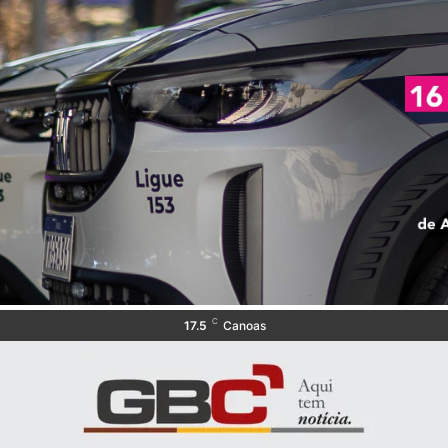
C
17.5
Canoas