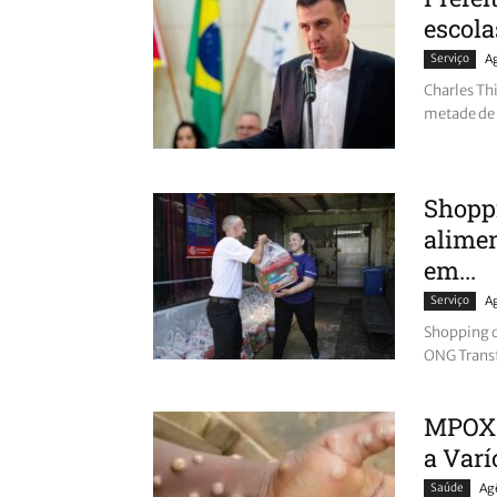
escola
Serviço
A
Charles Thi
metade de s
Shopp
alimen
em...
Serviço
A
Shopping d
ONG Transf
MPOX:
a Varí
Saúde
Ag