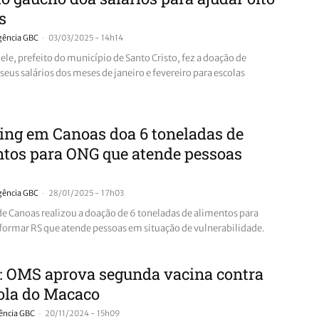
s
-
gência GBC
03/03/2025 - 14h14
ele, prefeito do município de Santo Cristo, fez a doação de
eus salários dos meses de janeiro e fevereiro para escolas
ing em Canoas doa 6 toneladas de
tos para ONG que atende pessoas
-
gência GBC
28/01/2025 - 17h03
e Canoas realizou a doação de 6 toneladas de alimentos para
ormar RS que atende pessoas em situação de vulnerabilidade.
 OMS aprova segunda vacina contra
ola do Macaco
-
ência GBC
20/11/2024 - 15h09