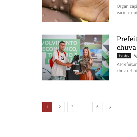
Organizaçã
vacina con
Prefei
chuva 
Serviço
A
A Prefeitur
chuva e bo
...
1
2
3
6