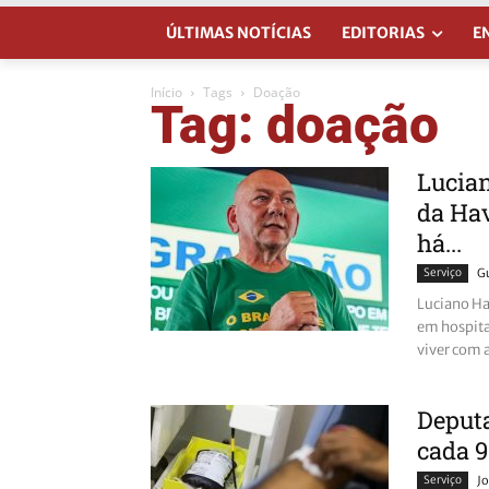
ÚLTIMAS NOTÍCIAS
EDITORIAS
E
Início
Tags
Doação
Tag: doação
Lucian
da Hav
há...
Serviço
G
Luciano Ha
em hospital
viver com 
Deput
cada 9
Serviço
Jo