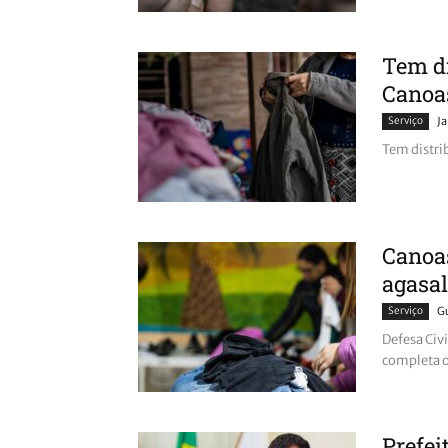
Tem di
Canoas
Serviço
J
Tem distri
Canoas
agasal
Serviço
G
Defesa Civi
completa o
Prefei