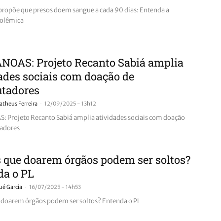
ropõe que presos doem sangue a cada 90 dias: Entenda a
polêmica
NOAS: Projeto Recanto Sabiá amplia
ades sociais com doação de
tadores
-
theus Ferreira
12/09/2025 - 13h12
 Projeto Recanto Sabiá amplia atividades sociais com doação
adores
 que doarem órgãos podem ser soltos?
da o PL
-
ué Garcia
16/07/2025 - 14h53
 doarem órgãos podem ser soltos? Entenda o PL