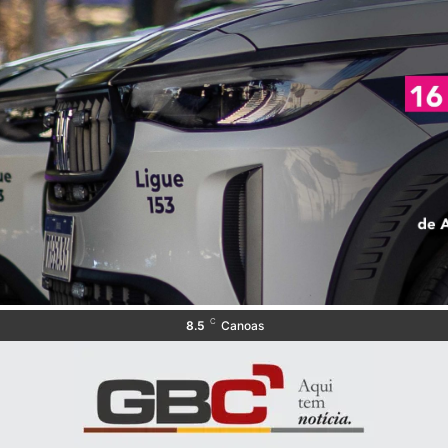
C
8.5
Canoas