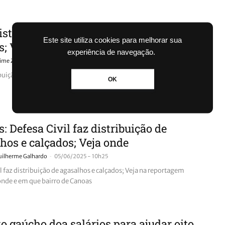
stribuição de roupas acontecendo em
Este site utiliza cookies para melhorar sua
; Veja onde
experiência de navegação.
-
aime Zanatta
03/07/2025 - 10h01
buição de roupas acontecendo em Canoas; Veja onde
OK
: Defesa Civil faz distribuição de
hos e calçados; Veja onde
-
uilherme Galhardo
05/06/2025 - 10h25
l faz distribuição de agasalhos e calçados; Veja na reportagem
nde e em que bairro de Canoas
to gaúcho doa salários para ajudar oito