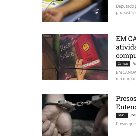
Deputado p
proposta 
EM CA
ativid
compu
Canoas
Ma
EM CANOAS:
de comput
Presos
Enten
Brasil
Jos
Presos que