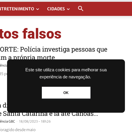
NTRETENIMENTO
CIDADES
os falsos
RTE: Polícia investiga pessoas que
am a própria morte
-
ência GBC
29/08/2023 - 13h35
Este site utiliza cookies para melhorar sua
5 pessoas estão sendo investigadas
experiência de navegação.
OK
a diz que mesmo foragido, criminoso
e Santa Catarina e ia até Canoas...
-
ência GBC
18/08/2023 - 18h26
 foragido desde maio