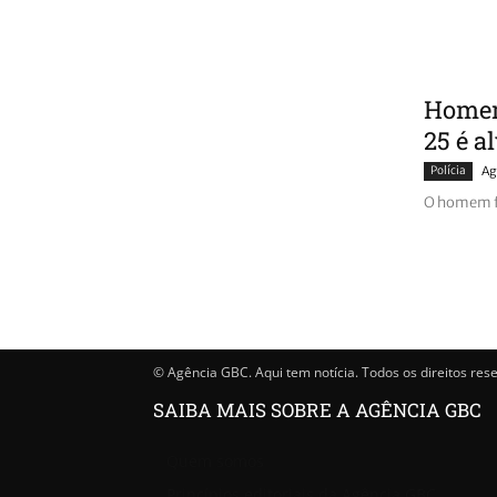
Homem
25 é a
Polícia
Ag
O homem fo
© Agência GBC. Aqui tem notícia. Todos os direitos res
SAIBA MAIS SOBRE A AGÊNCIA GBC
Quem somos
Princípios editoriais da Agência GBC