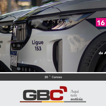
C
20
Canoas