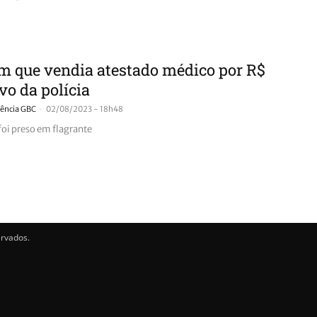
 que vendia atestado médico por R$
lvo da polícia
-
ência GBC
02/08/2023 - 18h48
i preso em flagrante
ervados.