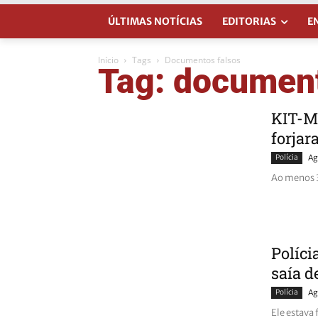
ÚLTIMAS NOTÍCIAS
EDITORIAS
E
Início
Tags
Documentos falsos
Tag: document
KIT-MO
forjar
Polícia
Ag
Ao menos 3
Políci
saía d
Polícia
Ag
Ele estava