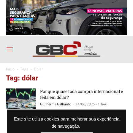
Início
Tags
Dólar
Tag: dólar
Por que quase toda compra internacional é
feita em dólar?
-
Guilherme Galhardo
24/06/2025 - 11h46
Idosa é presa com 70 mil dólares escondidos
Este site utiliza cookies para melhorar sua experiência
na calcinha e sutiã
de navegação.
-
Agência GBC
16/12/2020 - 16h43