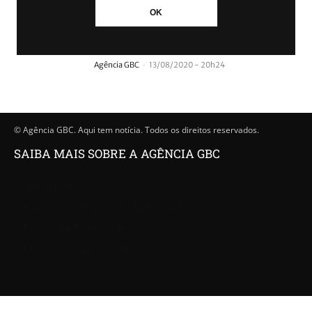
OK
Traficantes de Canoas tinham até dólar em
casa
-
Agência GBC
13/08/2020 - 20h24
© Agência GBC. Aqui tem notícia. Todos os direitos reservados.
SAIBA MAIS SOBRE A AGÊNCIA GBC
Quem somos
Princípios editoriais da Agência GBC
Política de Privacidade
Fale com a Agência GBC