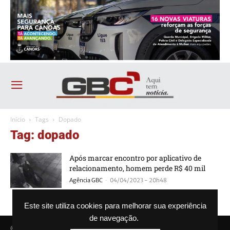
Início
Tags
Dopado
Tag: dopado
Após marcar encontro por aplicativo de
relacionamento, homem perde R$ 40 mil
-
Agência GBC
04/04/2023 - 20h48
Este site utiliza cookies para melhorar sua experiência
de navegação.
© Agência GBC. Aqui tem notícia. Todos os direitos reservados.