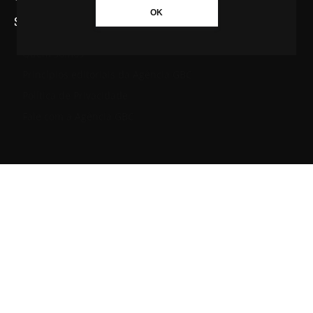
OK
SAIBA MAIS SOBRE A AGÊNCIA GBC
Quem somos
Princípios editoriais da Agência GBC
Política de Privacidade
Fale com a Agência GBC