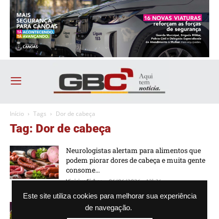
Início
Tags
Dor de cabeça
Tag: Dor de cabeça
Neurologistas alertam para alimentos que
podem piorar dores de cabeça e muita gente
consome...
-
Vinicius Ficher
06/06/2026 - 12h34
Este site utiliza cookies para melhorar sua experiência
Saiba qual é o vírus que causa diarreia,
de navegação.
vômito e febre