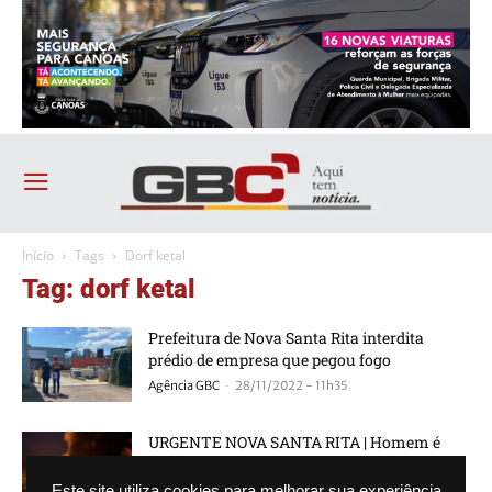
Início
Tags
Dorf ketal
Tag: dorf ketal
Prefeitura de Nova Santa Rita interdita
prédio de empresa que pegou fogo
-
Agência GBC
28/11/2022 - 11h35
URGENTE NOVA SANTA RITA | Homem é
encontrado morto durante incêndio
-
Agência GBC
20/11/2022 - 22h06
Este site utiliza cookies para melhorar sua experiência