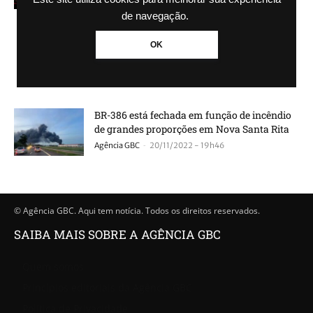
de navegação.
Prefeito Battistella atualiza ações tomadas
OK
para combate a incêndio de grandes
proporções
-
Agência GBC
20/11/2022 - 20h46
BR-386 está fechada em função de incêndio
de grandes proporções em Nova Santa Rita
-
Agência GBC
20/11/2022 - 19h46
© Agência GBC. Aqui tem notícia. Todos os direitos reservados.
SAIBA MAIS SOBRE A AGÊNCIA GBC
Quem somos
Princípios editoriais da Agência GBC
Política de Privacidade