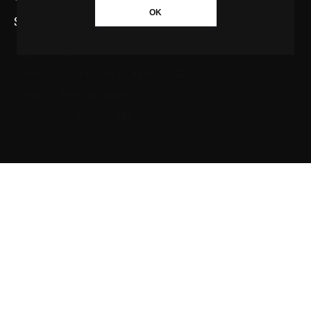
OK
SAIBA MAIS SOBRE A AGÊNCIA GBC
Quem somos
Princípios editoriais da Agência GBC
Política de Privacidade
Fale com a Agência GBC