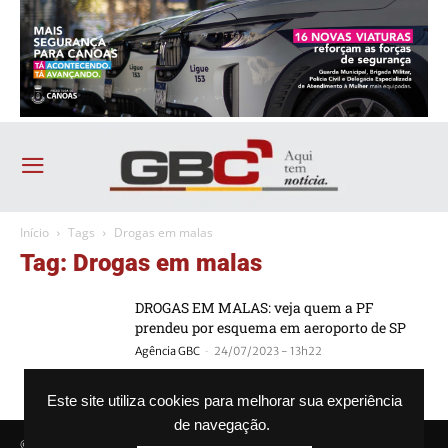
Início
Tags
Drogas em malas
Tag: Drogas em malas
DROGAS EM MALAS: veja quem a PF
prendeu por esquema em aeroporto de SP
-
Agência GBC
24/07/2023 - 13h22
Este site utiliza cookies para melhorar sua experiência
de navegação.
© Agência GBC. Aqui tem notícia. Todos os direitos reservados.