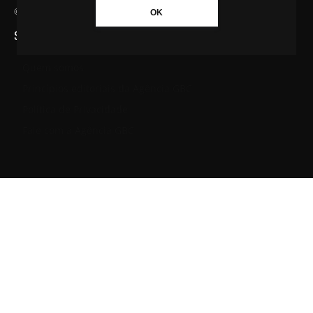
© Agência GBC. Aqui tem notícia. Todos os direitos reservados.
OK
SAIBA MAIS SOBRE A AGÊNCIA GBC
Quem somos
Princípios editoriais da Agência GBC
Política de Privacidade
Fale com a Agência GBC