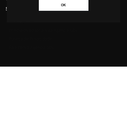
OK
SAIBA MAIS SOBRE A AGÊNCIA GBC
Quem somos
Princípios editoriais da Agência GBC
Política de Privacidade
Fale com a Agência GBC