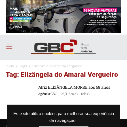
Início
Tags
Elizângela do Amaral Vergueiro
Tag: Elizângela do Amaral Vergueiro
Atriz ELIZÂNGELA MORRE aos 68 anos
-
Agência GBC
03/11/2023 - 18h33
Este site utiliza cookies para melhorar sua experiência
de navegação.
© Agência GBC. Aqui tem notícia. Todos os direitos reservados.