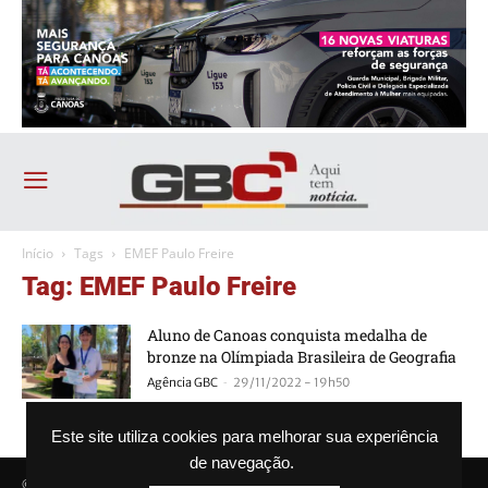
Início
Tags
EMEF Paulo Freire
Tag: EMEF Paulo Freire
Aluno de Canoas conquista medalha de
bronze na Olímpiada Brasileira de Geografia
-
Agência GBC
29/11/2022 - 19h50
Este site utiliza cookies para melhorar sua experiência
de navegação.
© Agência GBC. Aqui tem notícia. Todos os direitos reservados.