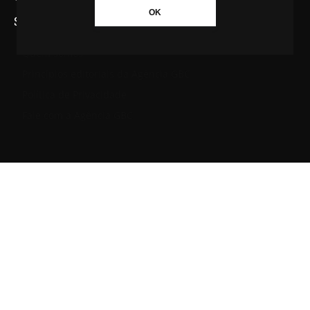
OK
SAIBA MAIS SOBRE A AGÊNCIA GBC
Quem somos
Princípios editoriais da Agência GBC
Política de Privacidade
Fale com a Agência GBC