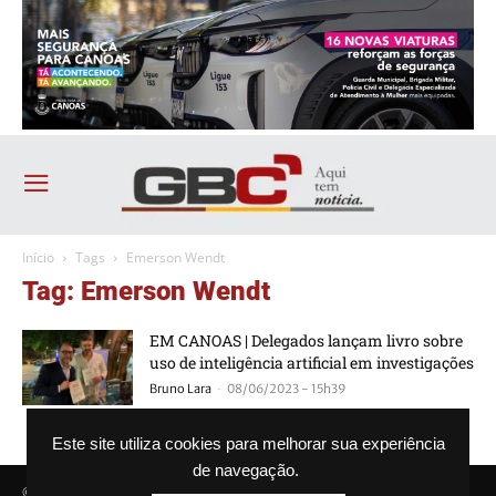
Início
Tags
Emerson Wendt
Tag: Emerson Wendt
EM CANOAS | Delegados lançam livro sobre
uso de inteligência artificial em investigações
-
Bruno Lara
08/06/2023 - 15h39
Este site utiliza cookies para melhorar sua experiência
de navegação.
© Agência GBC. Aqui tem notícia. Todos os direitos reservados.