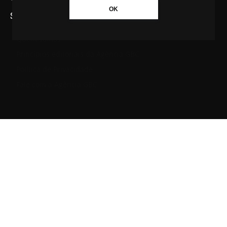
OK
SAIBA MAIS SOBRE A AGÊNCIA GBC
Quem somos
Princípios editoriais da Agência GBC
Política de Privacidade
Fale com a Agência GBC