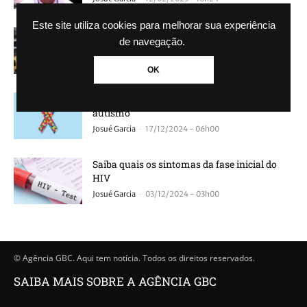
Este site utiliza cookies para melhorar sua experiência
IPVA 2025 pode ser pago em até 6 vezes, veja
de navegação.
como parcelar
-
Josué Garcia
17/01/2025 - 06h00
OK
Conheça e entenda quais são os 3 tipos de
autismo
-
Josué Garcia
17/12/2024 - 06h00
Saiba quais os sintomas da fase inicial do
HIV
-
Josué Garcia
03/12/2024 - 03h00
© Agência GBC. Aqui tem notícia. Todos os direitos reservados.
SAIBA MAIS SOBRE A AGÊNCIA GBC