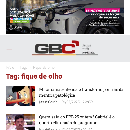
Início
Tags
Fique de olho
Tag: fique de olho
Mitomania: entenda o transtorno por trás da
mentira patológica
-
Josué Garcia
01/05/2025 - 20h50
Quem saiu do BBB 25 ontem? Gabriel é o
quarto eliminado do programa
-
Josué Garcia
12/02/2025 - 10h24